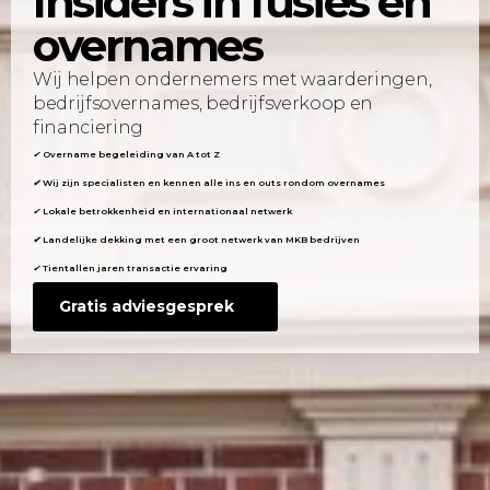
Insiders in fusies en
overnames
Wij helpen ondernemers met waarderingen,
bedrijfsovernames, bedrijfsverkoop en
financiering
✔
Overname begeleiding van A tot Z
✔
Wij zijn specialisten en kennen alle ins en outs rondom overnames
✔
Lokale betrokkenheid en internationaal netwerk
✔
Landelijke dekking met een groot netwerk van MKB bedrijven
✔
Tientallen jaren transactie ervaring
Gratis adviesgesprek