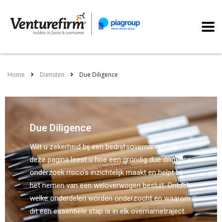
Home
Diensten
Due Diligence
Due Diligence
Wilt u zekerheid bij een bedrijfsovername? Op
deze pagina leest u hoe een grondig due diligence
onderzoek risico’s inzichtelijk maakt en helpt bij
het nemen van een weloverwogen besluit. Ontdek
welke onderdelen worden onderzocht en waarom
dit een essentiële stap is in elk overnametraject.