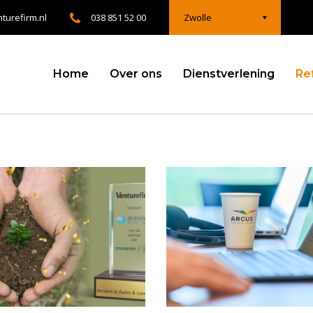
turefirm.nl
038 851 52 00
Zwolle
Home
Over ons
Dienstverlening
Re