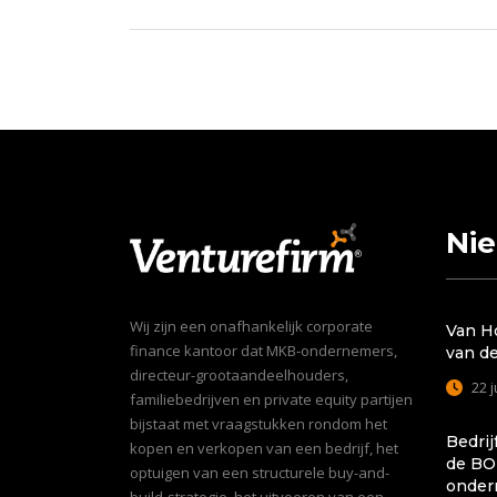
Ni
Wij zijn een onafhankelijk corporate
Van H
finance kantoor dat MKB-ondernemers,
van d
directeur-grootaandeelhouders,
22 j
familiebedrijven en private equity partijen
bijstaat met vraagstukken rondom het
Bedrij
kopen en verkopen van een bedrijf, het
de BO
optuigen van een structurele buy-and-
onder