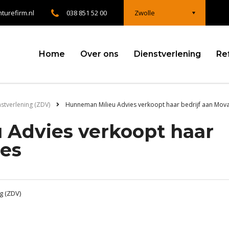
turefirm.nl
038 851 52 00
Zwolle
Home
Over ons
Dienstverlening
Re
nstverlening (ZDV)
Hunneman Milieu Advies verkoopt haar bedrijf aan Mov
 Advies verkoopt haar
res
g (ZDV)