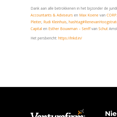
Dank aan alle betrokkenen in het bijzonder de jur
Accountants & Adviseurs
en
Max Koene
van
CORP.
Pleiter
,
Rudi Kleinhuis
,
hashtag#RenevanHoogstrat
Capital
en
Esther Bouwman – Senff
van
Schut
Ams
Het persbericht:
https://lnkd.in/
Ni