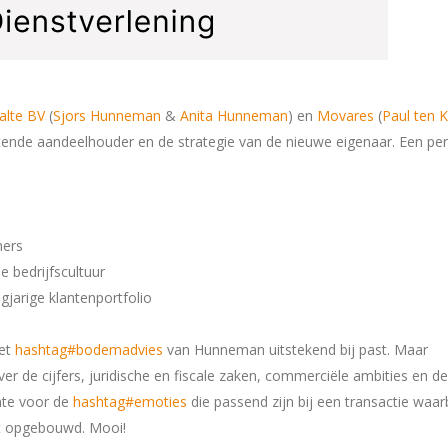
alte BV
(
Sjors Hunneman
&
Anita Hunneman
) en
Movares
(
Paul ten 
tende aandeelhouder en de strategie van de nieuwe eigenaar. Een per
mers
 bedrijfscultuur
gjarige klantenportfolio
het
hashtag#bodemadvies
van Hunneman uitstekend bij past. Maar
ver de cijfers, juridische en fiscale zaken, commerciële ambities en de
mte voor de
hashtag#emoties
die passend zijn bij een transactie waar
ebt opgebouwd. Mooi!