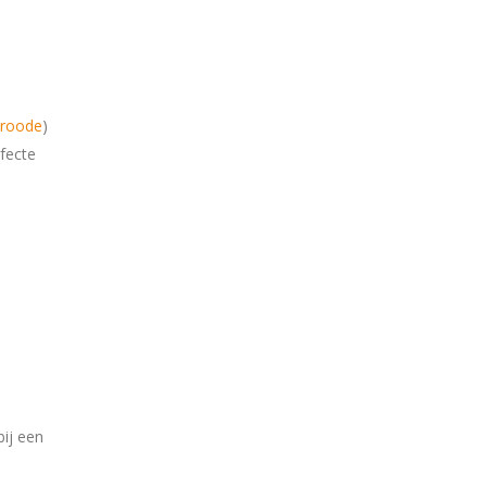
Kroode
)
fecte
bij een