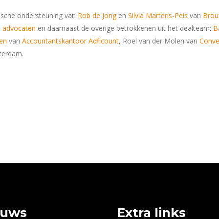
idische ondersteuning van
Rob de Jong
en
Silvia Martens-Pels
van
Brou
 advocaten
en daarnaast de overige betrokkenen uit het dealteam:
B
en
van
Accountantskantoor Adficount
, Roel van der Molen van
Conve
terdam.
euws
Extra links