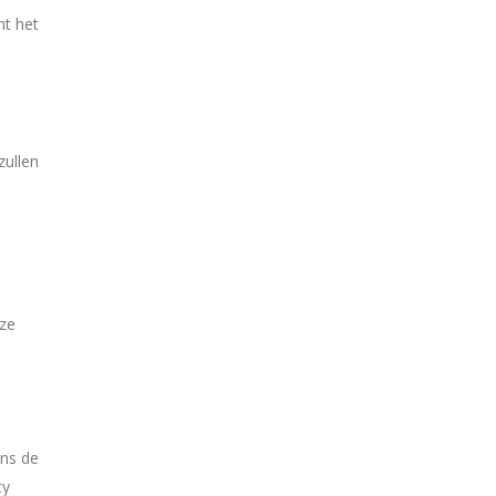
mt het
zullen
eze
ens de
ty