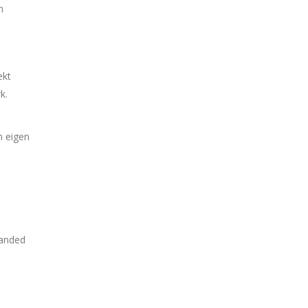
n
ekt
k.
n eigen
randed