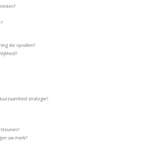
renten?
e?
ing die opvallen?
ijkheid?
duurzaamheid strategie?
ersteunen?
gen uw merk?