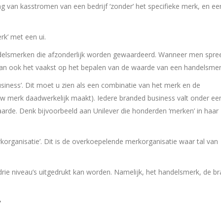
ng van kasstromen van een bedrijf ‘zonder’ het specifieke merk, en ee
rk’ met een ui.
ndelsmerken die afzonderlijk worden gewaardeerd. Wanneer men spre
an ook het vaakst op het bepalen van de waarde van een handelsmer
siness’. Dit moet u zien als een combinatie van het merk en de
uw merk daadwerkelijk maakt). Iedere branded business valt onder ee
rde. Denk bijvoorbeeld aan Unilever die honderden ‘merken’ in haar
rkorganisatie’. Dit is de overkoepelende merkorganisatie waar tal van
ie niveau’s uitgedrukt kan worden. Namelijk, het handelsmerk, de b
?