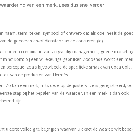
waardering van een merk. Lees dus snel verder!
 een naam, term, teken, symbool of ontwerp dat als doel heeft de goe
van de goederen en/of diensten van de concurrent(ie).
ark door een combinatie van zorgvuldig management, goede marketin
of mind’ komt bij een willekeurige gebruiker. Zodoende wordt een mer
n perceptie, zoals bijvoorbeeld de specifieke smaak van Coca Cola,
aliteit van de producten van Hermès.
. Zo kan een merk, mits deze op de juiste wijze is geregistreerd, o
 eerste stap bij het bepalen van de waarde van een merk is dan ook
chermd zijn.
 u eerst volledig te begrijpen waarvan u exact de waarde wilt bepale