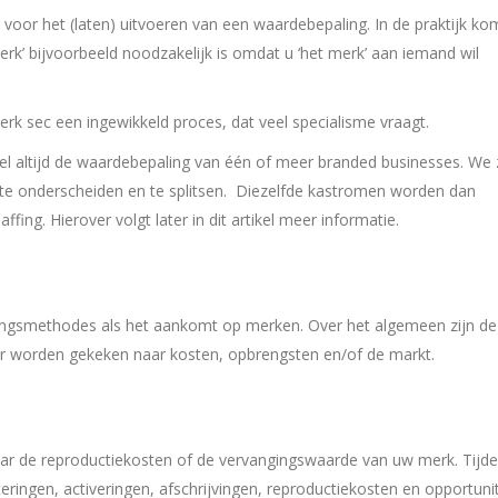
 voor het (laten) uitvoeren van een waardebepaling. In de praktijk ko
rk’ bijvoorbeeld noodzakelijk is omdat u ‘het merk’ aan iemand wil
erk sec een ingewikkeld proces, dat veel specialisme vraagt.
el altijd de waardebepaling van één of meer branded businesses. We 
 te onderscheiden en te splitsen. Diezelfde kastromen worden dan
ing. Hierover volgt later in dit artikel meer informatie.
ingsmethodes als het aankomt op merken. Over het algemeen zijn d
er worden gekeken naar kosten, opbrengsten en/of de markt.
ar de reproductiekosten of de vervangingswaarde van uw merk. Tijd
ringen, activeringen, afschrijvingen, reproductiekosten en opportuni