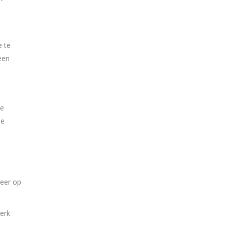
 te
een
de
de
keer op
terk