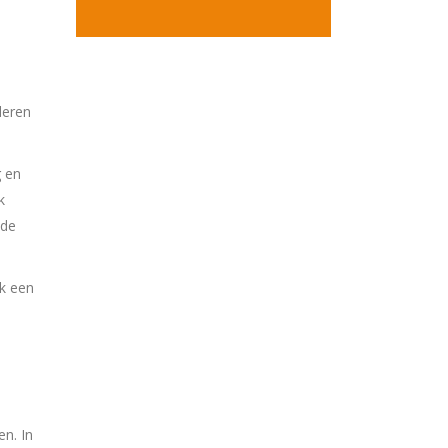
deren
g en
k
 de
ok een
n. In