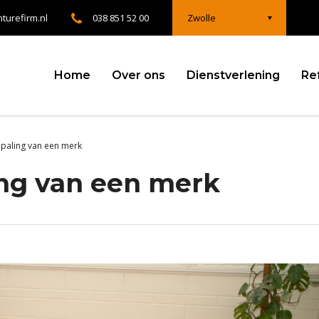
turefirm.nl
038 851 52 00
Zwolle
Home
Over ons
Dienstverlening
Re
paling van een merk
ng van een merk