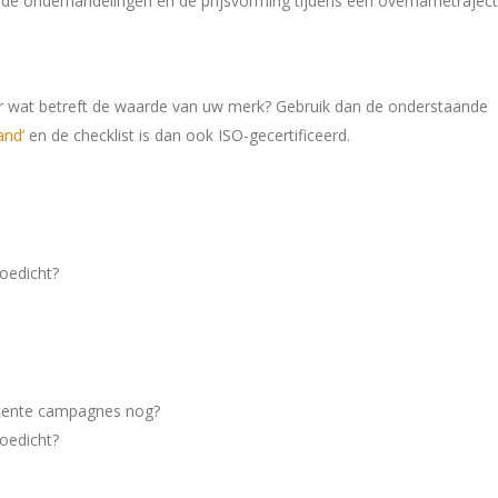
de onderhandelingen en de prijsvorming tijdens een overnametraject
oor wat betreft de waarde van uw merk? Gebruik dan de onderstaande
and’
en de checklist is dan ook ISO-gecertificeerd.
oedicht?
ecente campagnes nog?
oedicht?