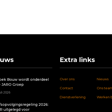
euws
Extra links
Over ons
Nieuws
oek Bouw wordt onderdeel
e JARO Groep
Contact
Ons tea
uli 2026
Dienstverlening
Werken b
fsopvolgingsregeling 2026:
R uitgelegd voor