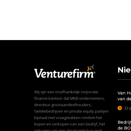
Ni
Wij zijn een onafhankelijk corporate
Van H
finance kantoor dat MKB-ondernemers,
van d
directeur-grootaandeelhouders,
22 j
familiebedrijven en private equity partijen
bijstaat met vraagstukken rondom het
Bedrij
kopen en verkopen van een bedrijf, het
de BO
optuigen van een structurele buy-and-