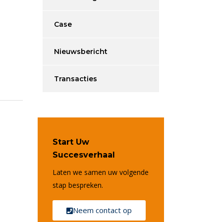
Case
Nieuwsbericht
Transacties
Start Uw
Succesverhaal
Laten we samen uw volgende
stap bespreken.
Neem contact op