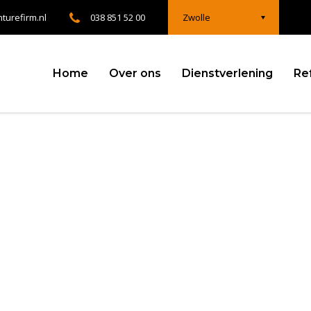
turefirm.nl
038 851 52 00
Zwolle
Home
Over ons
Dienstverlening
Re