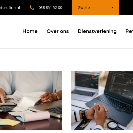
turefirm.nl
038 851 52 00
Zwolle
Home
Over ons
Dienstverlening
Re