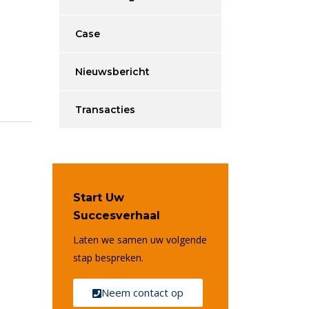
Case
w
Nieuwsbericht
Transacties
Start Uw
Succesverhaal
Laten we samen uw volgende
stap bespreken.
Neem contact op