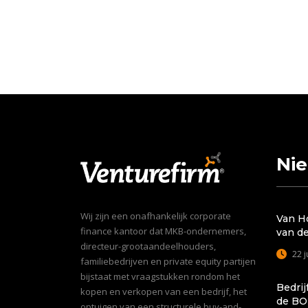
Ni
Wij zijn een onafhankelijk corporate
Van H
finance kantoor dat MKB-ondernemers,
van d
directeur-grootaandeelhouders,
22 j
familiebedrijven en private equity partijen
bijstaat met vraagstukken rondom het
Bedrij
kopen en verkopen van een bedrijf, het
de BO
optuigen van een structurele buy-and-