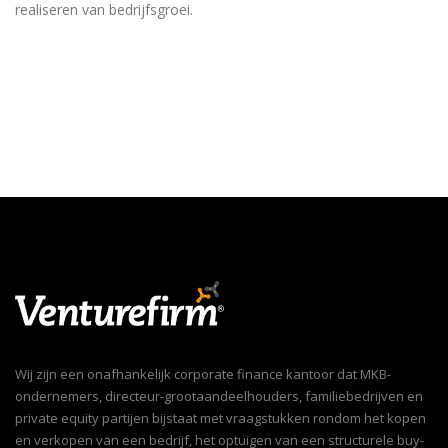
realiseren van bedrijfsgroei.
Wij zijn een onafhankelijk corporate finance kantoor dat MKB-
ondernemers, directeur-grootaandeelhouders, familiebedrijven en
private equity partijen bijstaat met vraagstukken rondom het kopen
en verkopen van een bedrijf, het optuigen van een structurele buy-