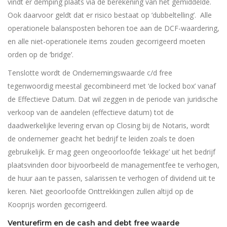
vindt er demping plaats via de berekening van het gemiddelde.
Ook daarvoor geldt dat er risico bestaat op ‘dubbeltelling’. Alle
operationele balansposten behoren toe aan de DCF-waardering,
en alle niet-operationele items zouden gecorrigeerd moeten
orden op de ‘bridge’.
Tenslotte wordt de Ondernemingswaarde c/d free
tegenwoordig meestal gecombineerd met ‘de locked box’ vanaf
de Effectieve Datum. Dat wil zeggen in de periode van juridische
verkoop van de aandelen (effectieve datum) tot de
daadwerkelijke levering ervan op Closing bij de Notaris, wordt
de ondernemer geacht het bedrijf te leiden zoals te doen
gebruikelijk. Er mag geen ongeoorloofde ‘lekkage’ uit het bedrijf
plaatsvinden door bijvoorbeeld de managementfee te verhogen,
de huur aan te passen, salarissen te verhogen of dividend uit te
keren. Niet geoorloofde Onttrekkingen zullen altijd op de
Kooprijs worden gecorrigeerd.
Venturefirm en de cash and debt free waarde